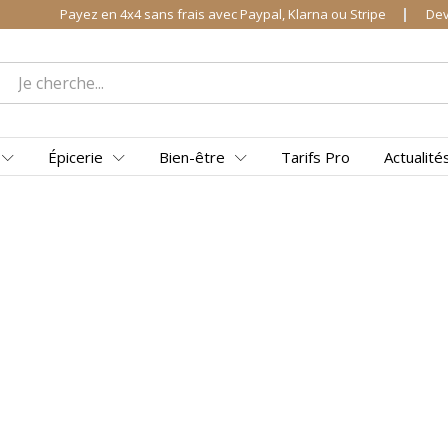
Payez en 4x4 sans frais avec Paypal, Klarna ou Stripe
Dev
Épicerie
Bien-être
Tarifs Pro
Actualité