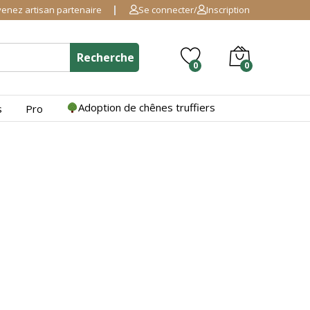
enez artisan partenaire
Se connecter
/
Inscription
Recherche
0
0
Adoption de chênes truffiers
s
Pro