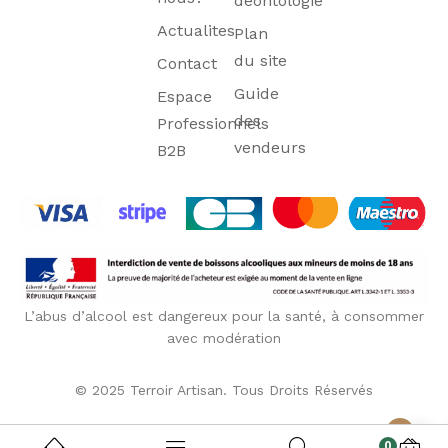
déontologie
Actualites
Plan
du site
Contact
Guide
Espace
des
Professionnels
vendeurs
B2B
L’abus d’alcool est dangereux pour la santé, à consommer
avec modération
© 2025 Terroir Artisan. Tous Droits Réservés
0
0