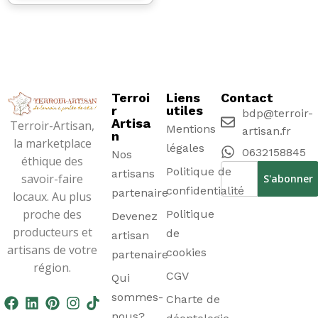
Terroi
Liens
Contact
r
utiles
bdp@terroir-
Artisa
Terroir-Artisan,
Mentions
artisan.fr
n
la marketplace
légales
0632158845
Nos
éthique des
Politique de
artisans
savoir-faire
confidentialité
partenaire
locaux. Au plus
proche des
Politique
Devenez
producteurs et
de
artisan
artisans de votre
cookies
partenaire
région.
CGV
Qui
sommes-
Charte de
nous?