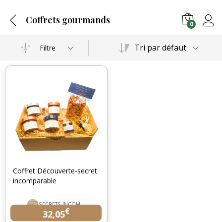
Coffrets gourmands
0
Tri par défaut
Filtre
Coffret Découverte-secret
incomparable
SECRETS INCOMPARABLES
€
32,05