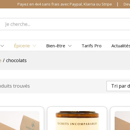
Payez en 4x4 sans frais avec Paypal, Klarna ou Stripe
Dev
Épicerie
Bien-être
Tarifs Pro
Actualité
e
/
chocolats
oduits trouvés
Tri par 