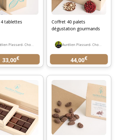
 4 tablettes
Coffret 40 palets
dégustation gourmands
Aurélien Plassard- Chocolatier
Aurélien Plassard- Chocolatier
€
€
33,00
44,00