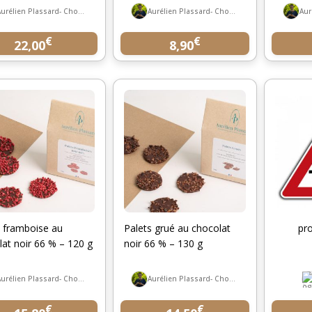
Aurélien Plassard- Chocolatier
Aurélien Plassard- Chocolatier
€
€
22,00
8,90
s framboise au
Palets grué au chocolat
pr
at noir 66 % – 120 g
noir 66 % – 130 g
Aurélien Plassard- Chocolatier
Aurélien Plassard- Chocolatier
€
€