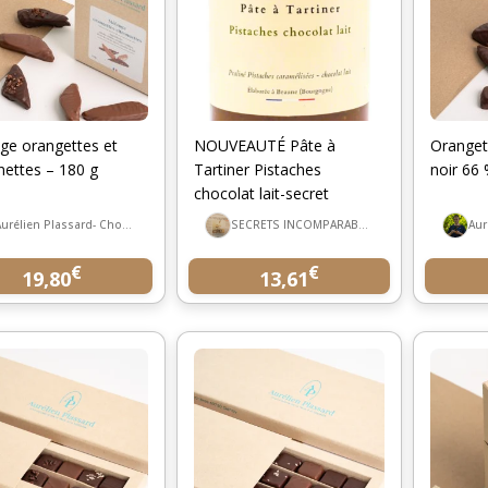
ge orangettes et
NOUVEAUTÉ Pâte à
Oranget
nettes – 180 g
Tartiner Pistaches
noir 66
chocolat lait-secret
incomparable
Aurélien Plassard- Chocolatier
SECRETS INCOMPARABLES
€
€
19,80
13,61