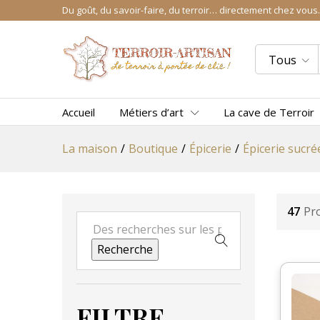
Du goût, du savoir-faire, du terroir… directement chez vous.
Tous
Accueil
Métiers d’art
La cave de Terroir
La maison
/
Boutique
/
Épicerie
/
Épicerie sucré
47
Pr
Recherche
FILTRE