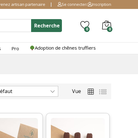
enez artisan partenaire
Se connecter
/
Inscription
Recherche
0
0
Adoption de chênes truffiers
s
Pro
défaut
Vue