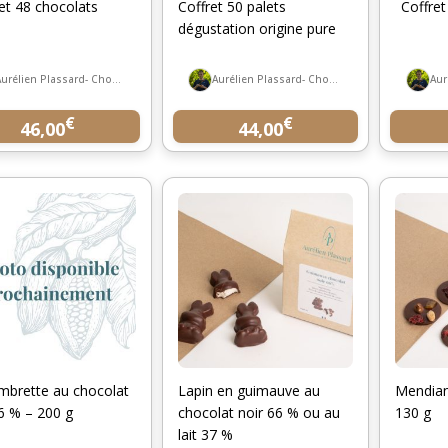
et 48 chocolats
Coffret 50 palets
Coffret
dégustation origine pure
Aurélien Plassard- Chocolatier
Aurélien Plassard- Chocolatier
€
€
46,00
44,00
mbrette au chocolat
Lapin en guimauve au
Mendian
6 % – 200 g
chocolat noir 66 % ou au
130 g
lait 37 %