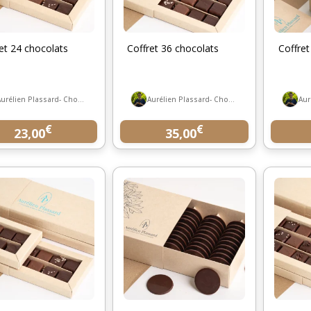
et 24 chocolats
Coffret 36 chocolats
Coffret
Aurélien Plassard- Chocolatier
Aurélien Plassard- Chocolatier
€
€
23,00
35,00