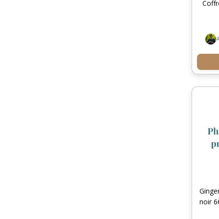
Coffr
Ginge
noir 6