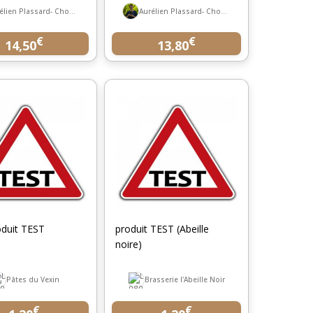
Aurélien Plassard- Chocolatier
Aurélien Plassard- Chocolatier
€
€
14,50
13,80
oduit TEST
produit TEST (Abeille
noire)
Pâtes du Vexin
Brasserie l'Abeille Noir
€
€