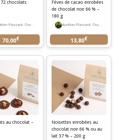
 72 chocolats
Fèves de cacao enrobées
de chocolat noir 66 % –
180 g
Aurélien Plassard- Chocolatier
Aurélien Plassard- Chocolatier
€
€
70,00
13,80
ts au chocolat –
Noisettes enrobées au
chocolat noir 66 % ou au
lait 37 % – 200 g