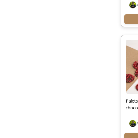
Palet
chocol