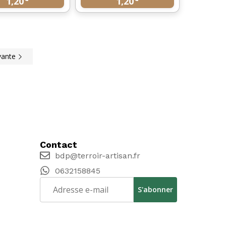
1,20
1,20
vante
Contact
bdp@terroir-artisan.fr
0632158845