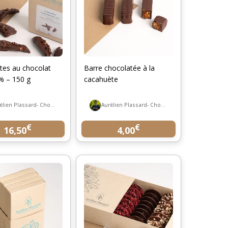
tes au chocolat
Barre chocolatée à la
 % – 150 g
cacahuète
Aurélien Plassard- Chocolatier
Aurélien Plassard- Chocolatier
€
€
16,50
4,00