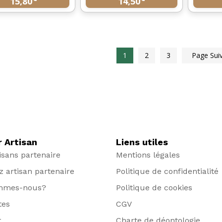
15,80
14,50
1
2
3
Page Sui
r Artisan
Liens utiles
isans partenaire
Mentions légales
 artisan partenaire
Politique de confidentialité
mmes-nous?
Politique de cookies
tes
CGV
t
Charte de déontologie