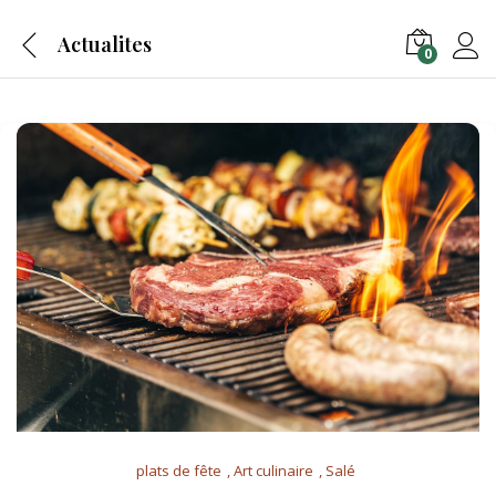
Actualites
0
plats de fête
, Art culinaire
, Salé