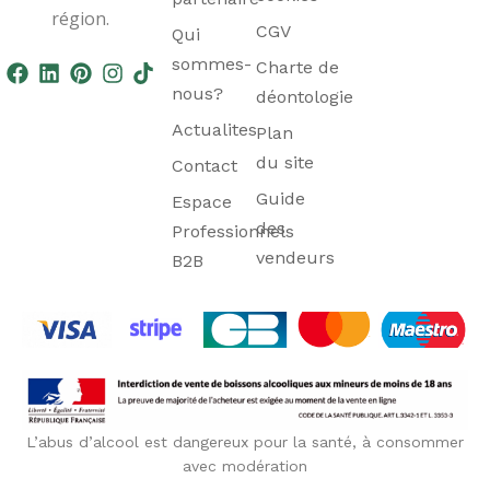
région.
CGV
Qui
sommes-
Charte de
nous?
déontologie
Actualites
Plan
du site
Contact
Guide
Espace
des
Professionnels
vendeurs
B2B
L’abus d’alcool est dangereux pour la santé, à consommer
avec modération