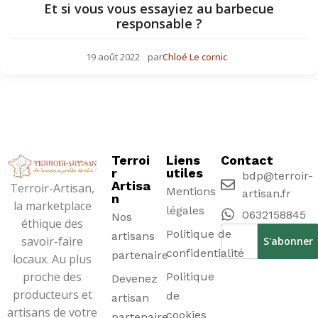
Et si vous vous essayiez au barbecue
responsable ?
19 août 2022
par
Chloé Le cornic
Terroi
Liens
Contact
r
utiles
bdp@terroir-
Artisa
Terroir-Artisan,
Mentions
artisan.fr
n
la marketplace
légales
0632158845
Nos
éthique des
Politique de
artisans
savoir-faire
confidentialité
partenaire
locaux. Au plus
proche des
Politique
Devenez
producteurs et
de
artisan
artisans de votre
cookies
partenaire