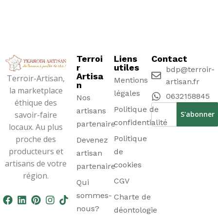
Terroi
Liens
Contact
r
utiles
bdp@terroir-
Artisa
Terroir-Artisan,
Mentions
artisan.fr
n
la marketplace
légales
0632158845
Nos
éthique des
Politique de
artisans
savoir-faire
confidentialité
partenaire
locaux. Au plus
proche des
Politique
Devenez
producteurs et
de
artisan
artisans de votre
cookies
partenaire
région.
CGV
Qui
sommes-
Charte de
nous?
déontologie