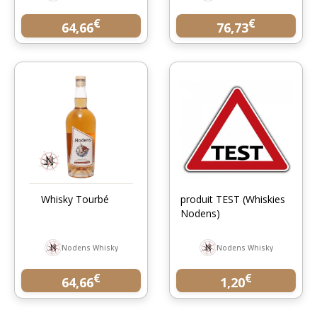
€
€
64,66
76,73
Whisky Tourbé
produit TEST (Whiskies
Nodens)
Nodens Whisky
Nodens Whisky
€
€
64,66
1,20